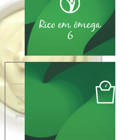
Rico em ômega
6
Conservação
Manter em ambiente seco, ao abrigo
da luz e longe de qualquer fonte de
calor. Após aberto, conservar na
geladeira por no máximo 30 dias. Não
congelar o produto.