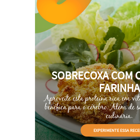
SOBRECOXA COM 
FARINHA
Aproveite esta proteína rica em vi
benéfica para o cérebro. Além de s
culinária.
EXPERIMENTE
ESSA RECE