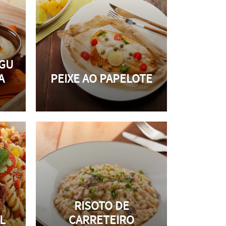
GU
A
PEIXE AO PAPELOTE
RISOTO DE
L
CARRETEIRO