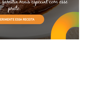
 família mais especial com esse
prato.
PERIMENTE
ESSA RECEITA