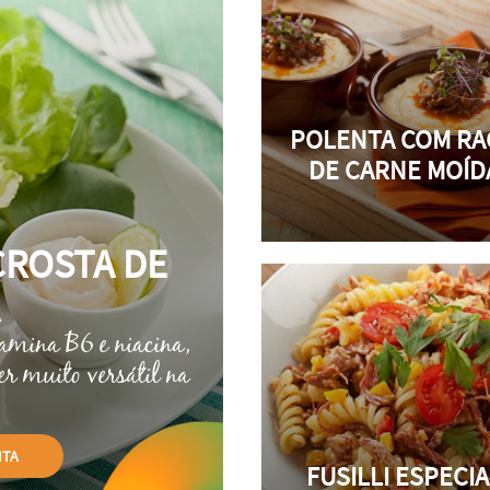
POLENTA COM RA
DE CARNE MOÍD
CROSTA DE
tamina B6 e niacina,
er muito versátil na
ITA
FUSILLI ESPECIA